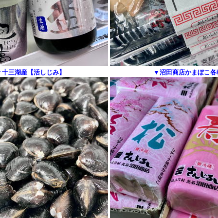
▼十三湖産【活しじみ】
▼沼田商店かまぼこ各