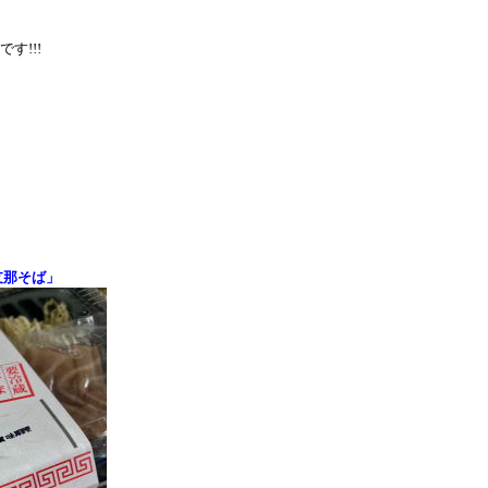
す!!!
支那そば」