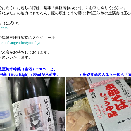
でお近くにお越しの際は、是非「津軽藩ねぷた村」にお立ち寄りください。
前ねぷた」の迫力はもちろん、腹の底までまで響く津軽三味線の生演奏は圧巻で
村（公式HP）
a.com/
の津軽三味線演奏のスケジュール
a.com/sangendo/#yoteihyo
ご来店をお待ちしております。
お願いいたします。
豊盃純米吟醸（生酒）720ｍｌと、
高（Hou-High）300mlが入荷中。
▼高砂食品の人気らーめん「