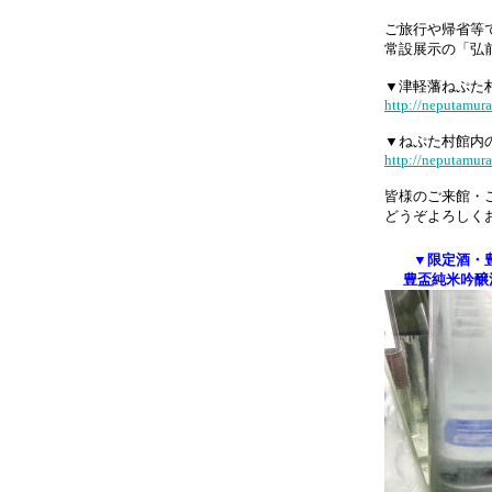
ご旅行や帰省等
常設展示の「弘
▼津軽藩ねぷた
http://neputamur
▼ねぷた村館内
http://neputamur
皆様のご来館・
どうぞよろしく
▼限定酒・
豊盃純米吟醸泡