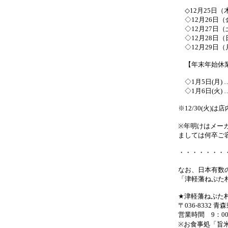
◇12月25日（
◇12月26日（
◇12月27日（
◇12月28日（
◇12月29日（
【年末年始休業日
◇1月5日(月) 
◇1月6日(火) 
※12/30(火)
※年明けはメー
ましては何卒ご
・・・・・・・
なお、日本有数
「津軽藩ねぷた
★津軽藩ねぷた
〒036-8332
営業時間 9：00
※お食事処「旨米