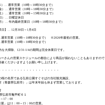
木）… 通常営業（10時～18時30分まで）
金）… 通常営業（10時～18時30分まで）
土）… 通常営業（10時～15時30分まで）
日）… 日曜定休日
月）… 年内最終営業日（10時～18時30分まで）
】… 12月30日～1月4日
…通常営業（10時～18時30分まで） ※2026年最初の営業。
…通常営業（10時～18時30分まで）
は店内を大掃除、12/31-1/4の期間は完全休業日です。
カーさんの営業スケジュールの都合により商品が揃わないこともありますので
容赦くださいますようお願い申し上げます。
・・・・・・・・・・・・・・・・・・・・
の桜の名所である弘前公園すぐそばの当社観光施設、
村（青森県弘前市）」は年末年始も休まず営業しております。
村
 青森県弘前市亀甲町６１
～17：00
屋」は11：00～15：00の営業。