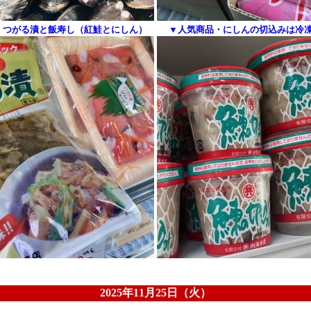
・つがる漬と飯寿し（紅鮭とにしん）
▼人気商品・にしんの切込みは冷
2025年11月25日（火）