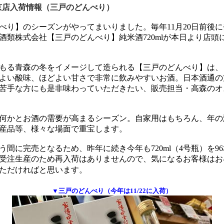
店入荷情報（三戸のどんべり）
べり】のシーズンがやってまいりました。毎年11月20日前後
酒類株式会社【三戸のどんべり】純米酒720mlが本日より店頭
もる青森の冬をイメージして造られる【三戸のどんべり】は、
よい酸味、ほどよい甘さで非常に飲みやすいお酒。日本酒通の
苦手な方にも是非味わっていただきたい、販売担当・高森のオ
何かとお酒の需要が高まるシーズン。自家用はもちろん、年の
産品等、様々な場面で重宝します。
う間に完売となるため、昨年に続き今年も720ml（4号瓶）を9
受注生産のため再入荷はありませんので、気になるお客様はお
ただければと思います。
▼三戸のどんべり（今年は11/22に入荷）